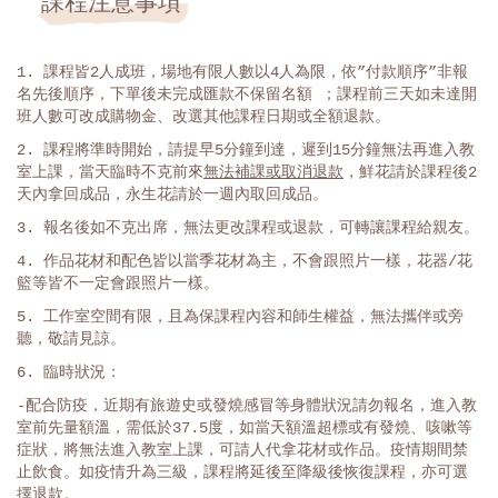
課程注意事項
1. 課程皆2人成班，場地有限人數以4人為限，依”付款順序”非報
名先後順序，下單後未完成匯款不保留名額 ；課程前三天如未達開
班人數可改成購物金、改選其他課程日期或全額退款。
2. 課程將準時開始，請提早5分鐘到達，遲到15分鐘無法再進入教
室上課，當天臨時不克前來
無法補課或取消退款
，鮮花請於課程後2
天內拿回成品，永生花請於一週內取回成品。
3. 報名後如不克出席，無法更改課程或退款，可轉讓課程給親友。
4. 作品花材和配色皆以當季花材為主，不會跟照片一樣，花器/花
籃等皆不一定會跟照片一樣。
5. 工作室空間有限，且為保課程內容和師生權益，無法攜伴或旁
聽，敬請見諒。
6. 臨時狀況：
-配合防疫，近期有旅遊史或發燒感冒等身體狀況請勿報名，進入教
室前先量額溫，需低於37.5度，如當天額溫超標或有發燒、咳嗽等
症狀，將無法進入教室上課，可請人代拿花材或作品。疫情期間禁
止飲食。如疫情升為三級，課程將延後至降級後恢復課程，亦可選
擇退款。