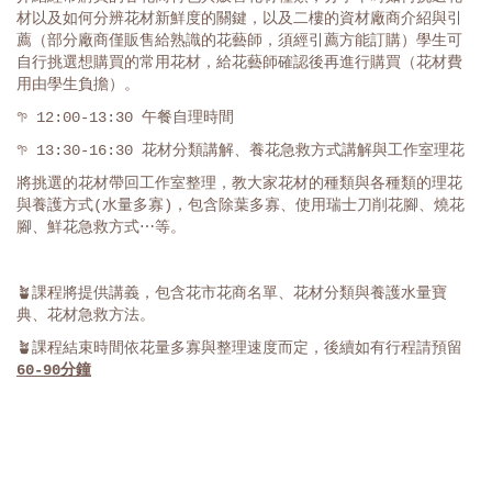
材以及如何分辨花材新鮮度的關鍵，以及二樓的資材廠商介紹與引
薦（部分廠商僅販售給熟識的花藝師，須經引薦方能訂購）學生可
自行挑選想購買的常用花材，給花藝師確認後再進行購買（花材費
用由學生負擔）。
𖧧 12:00-13:30 午餐自理時間
𖧧 13:30-16:30 花材分類講解、養花急救方式講解與工作室理花
將挑選的花材帶回工作室整理，教大家花材的種類與各種類的理花
與養護方式(水量多寡)，包含除葉多寡、使用瑞士刀削花腳、燒花
腳、鮮花急救方式⋯等。
🪴課程將提供講義，包含花市花商名單、花材分類與養護水量寶
典、花材急救方法。
🪴課程結束時間依花量多寡與整理速度而定，後續如有行程請預留
60-90
分鐘