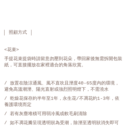
照顧方式
<花束>
手提花束提袋時請留意勿壓到花朵，帶回家後無需拆開包裝
紙，可直接擺放在家裡適合的角落欣賞。
/ 放置在陰涼通風、風不直吹且溼度40-65度內的環境，
避免高溫潮溼、陽光直射或強烈照明燈下，不需澆水
/ 乾燥花保存約半年至1年，永生花/不凋花約1-3年，依
養護環境而定
/ 若有灰塵堆積可用弱冷風或軟毛刷清除
/
如不凋花瓣呈現透明狀為受潮，除溼至透明狀消失即可