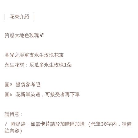
花束介紹
質感大地色玫瑰🍂
暮光之境單支永生玫瑰花束
永生花材：厄瓜多永生玫瑰
1
朵
圖3 提袋參考照
圖5 花瓣暈染邊，可接受者再下單
請留意：
/ 附提袋，如需
卡片
請於
加購區
加購 (代筆30字內，請備
註內容)