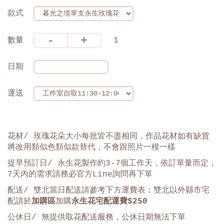
款式
-
+
數量
1
日期
運送
花材/ 玫瑰花朵大小每批皆不盡相同，作品花材如有缺貨
將改用類似色類似款替代，不會跟照片一模一樣
提早預訂日/ 永生花製作約3-7個工作天，依訂單量而定，
7天內的需求請務必官方Line詢問再下單
配送/ 雙北當日配送請參考下方運費表；雙北以外縣市宅
配請於
加購區
加購
永生花宅配運費$250
公休日/ 無提供取花配送服務，公休日期無法下單