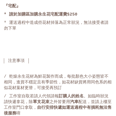
『宅配』
* 請於加購區加購永生花宅配運費$250
* 運送過程中造成些花材掉落為正常狀況，無法接受者請
勿下單
注意事項
/ 乾燥永生花材為鮮花製作而成，每批顏色大小姿態皆不
相同，進貨不穩定且有季節性，如花材缺貨將用同色系的相
似花材葉材更替，可接受再預訂
/ 工作室自取若請人代領請報
訂購人的姓名
。如臨時狀況
請快遞拿花，除
單支花束
之外皆要用
汽車
配送，並請上樓至
工作室門口拿取，
自行安排快遞如運送過程中有損耗無法售
後服務
唷