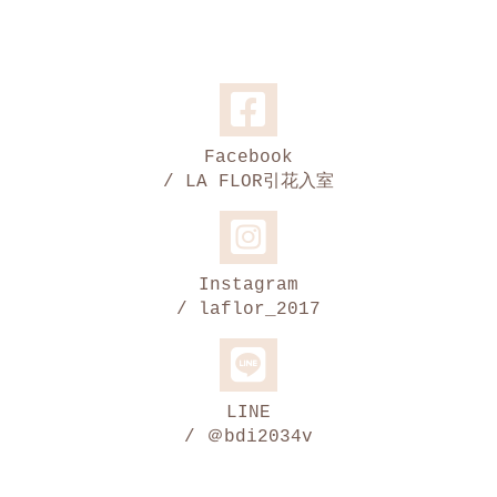
Facebook
/ LA FLOR引花入室
Instagram
/ laflor_2017
LINE
/ ＠bdi2034v