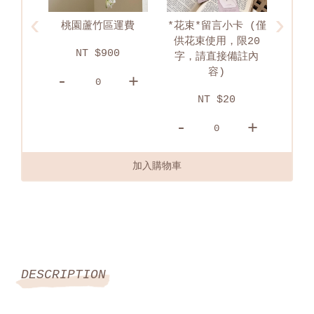
‹
›
運費
*花束*留言小卡 (僅
淡水區配送運費
供花束使用，限20
0
NT $750
字，請直接備註內
容)
+
-
+
-
NT $20
-
+
加入購物車
DESCRIPTION