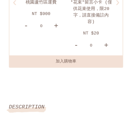
‹
›
運費
*花束*留言小卡 (僅
淡水區配送運費
供花束使用，限20
0
NT $750
字，請直接備註內
容)
+
-
+
-
NT $20
-
+
加入購物車
DESCRIPTION