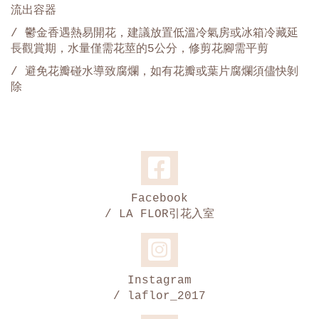
流出容器
/ 鬱金香遇熱易開花，建議放置低溫冷氣房或冰箱冷藏延
長觀賞期，水量僅需花莖的5公分，修剪花腳需平剪
/
避免花瓣碰水導致腐爛，如有花瓣或葉片腐爛須儘快剝
除
Facebook
/ LA FLOR引花入室
Instagram
/ laflor_2017