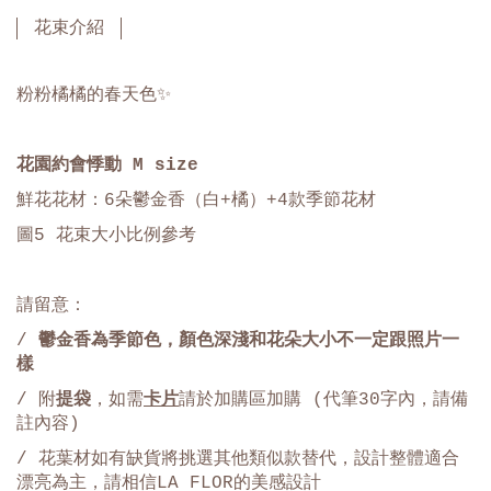
花束介紹
粉粉橘橘的春天色✨
花園約會悸動 M
size
鮮花花材：
6
朵鬱金香（白
+
橘）
+4
款季節花材
圖5 花束大小比例參考
請留意：
/
鬱金香為季節色，顏色深淺和花朵大小不一定跟照片一
樣
/ 附
提袋
，如需
卡片
請於加購區加購 (代筆30字內，請備
註內容)
/ 花葉材如有缺貨將挑選其他類似款替代，設計整體適合
漂亮為主，請相信LA FLOR的美感設計