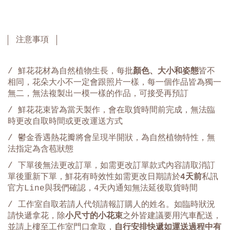
注意事項
/ 鮮花花材為自然植物生長，每批
顏色、大小和姿態
皆不
相同，花朵大小不一定會跟照片一樣，每一個作品皆為獨一
無二，無法複製出一模一樣的作品，可接受再預訂
/ 鮮花花束皆為當天製作，會在取貨時間前完成，無法臨
時更改自取時間或更改運送方式
/ 鬱金香遇熱花瓣將會呈現半開狀，為自然植物特性，無
法指定為含苞狀態
/ 下單後無法更改訂單，如需更改訂單款式內容請取消訂
單後重新下單，鮮花有時效性如需更改日期請於
4天前
私訊
官方Line與我們確認，4天內通知無法延後取貨時間
/ 工作室自取若請人代領請報訂購人的姓名。如臨時狀況
請快遞拿花，除
小尺寸的小花束
之外皆建議要用汽車配送，
並請上樓至工作室門口拿取，
自行安排快遞如運送過程中有