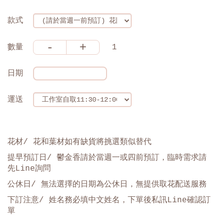
款式
-
+
數量
1
日期
運送
花材/ 花和葉材如有缺貨將挑選類似替代
提早預訂日
/
鬱金香請於當週一或四前預訂，臨時需求請
先Line詢問
公休日/ 無法選擇的日期為公休日，無提供取花配送服務
下訂注意/ 姓名務必填中文姓名，下單後私訊Line確認訂
單