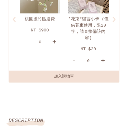
‹
›
運費
*花束*留言小卡 (僅
淡水區配送運費
供花束使用，限20
0
NT $750
字，請直接備註內
容)
+
-
+
-
NT $20
-
+
加入購物車
DESCRIPTION