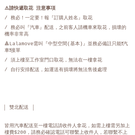
⚠️
請快遞取花 注意事項
/ 務必！一定要！報『訂購人姓名』取花
/ 務必叫『汽車』配送，之前客人請機車來取花，損壞的
機率非常高
🔺Lalamove需叫『中型空間(基本)』並務必備註只能❗️汽
車❗️接單
/ 須上樓至工作室門口取花，無法在一樓拿花
/
自行安排配送，如運送有損壞將無法售後處理
雙北配送
皆用汽車配送至一樓電話請收件人拿花，如需上樓需另加上
樓費$200，請務必確認電話可聯繫上收件人，若聯繫不上