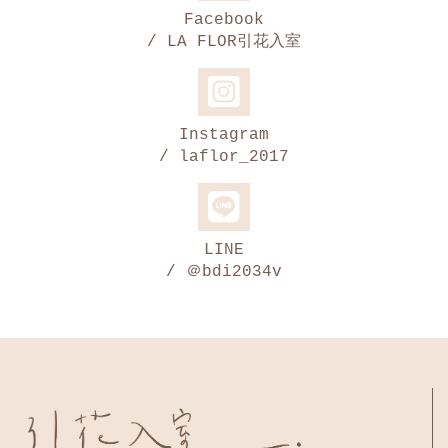
Facebook
/ LA FLOR引花入室
Instagram
/ laflor_2017
LINE
/ ＠bdi2034v