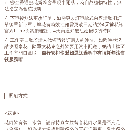
/ 鬱金香遇熱花瓣將會呈現半開狀，為自然植物特性，無
法指定為含苞狀態
/ 下單後無法更改訂單，如需更改訂單款式內容請取消訂
單後重新下單，鮮花有時效性如需更改日期請於
4天前
私訊
官方Line與我們確認，4天內通知無法延後取貨時間
/ 工作室自取若請人代領請報訂購人的姓名。如臨時狀況
請快遞拿花，除
單支花束
之外皆要用汽車配送，並請上樓至
工作室門口拿取，
自行安排快遞如運送過程中有損耗無法售
後服務
唷
照顧方式
<花束>
花腳皆有裝上水袋，請保持直立並留意花腳水量是否充足
（全滿）。如為隔天送禮用請務必放置在低溫處，夏天務必