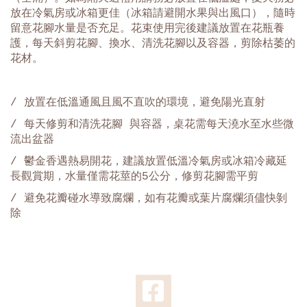
放在冷氣房或冰箱更佳（冰箱請避開水果與出風口），隨時
留意花腳水量是否充足。花束使用完後建議放置在花瓶養
護，每天斜剪花腳、換水、清洗花腳以及容器，剪除枯萎的
花材。
/ 放置在低溫通風且風不直吹的環境，避免陽光直射
/ 每天修剪和清洗花腳 與容器，桌花需每天澆水至水些微
流出盆器
/ 鬱金香遇熱易開花，建議放置低溫冷氣房或冰箱冷藏延
長觀賞期，水量僅需花莖的5公分，修剪花腳需平剪
/
避免花瓣碰水導致腐爛，如有花瓣或葉片腐爛須儘快剝
除