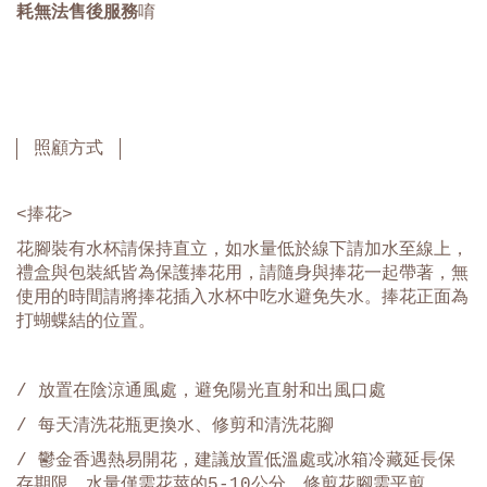
耗無法售後服務
唷
照顧方式
<捧花>
花腳裝有水杯請保持直立，如水量低於線下請加水至線上，
禮盒與包裝紙皆為保護捧花用，請隨身與捧花一起帶著，無
使用的時間請將捧花插入水杯中吃水避免失水。捧花正面為
打蝴蝶結的位置。
/ 放置在陰涼通風處，避免陽光直射和出風口處
/ 每天清洗花瓶更換水、修剪和清洗花腳
/ 鬱金香遇熱易開花，建議放置低溫處或冰箱冷藏延長保
存期限，水量僅需花莖的5-10公分，修剪花腳需平剪