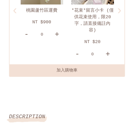
‹
›
運費
*花束*留言小卡 (僅
淡水區配送運費
供花束使用，限20
0
NT $750
字，請直接備註內
容)
+
-
+
-
NT $20
-
+
加入購物車
DESCRIPTION