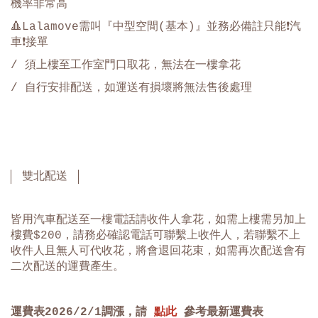
機率非常高
🔺Lalamove需叫『中型空間(基本)』並務必備註只能❗️汽
車❗️接單
/ 須上樓至工作室門口取花，無法在一樓拿花
/
自行安排配送，如運送有損壞將無法售後處理
雙北配送
皆用汽車配送至一樓電話請收件人拿花，如需上樓需另加上
樓費$200，請務必確認電話可聯繫上收件人，若聯繫不上
收件人且無人可代收花，將會退回花束，如需再次配送會有
二次配送的運費產生。
運費表
2026/2/1
調漲，請
點此
參考最新運費表