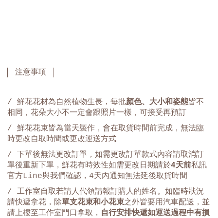
注意事項
/ 鮮花花材為自然植物生長，每批
顏色、大小和姿態
皆不
相同，花朵大小不一定會跟照片一樣，可接受再預訂
/ 鮮花花束皆為當天製作，會在取貨時間前完成，無法臨
時更改自取時間或更改運送方式
/ 下單後無法更改訂單，如需更改訂單款式內容請取消訂
單後重新下單，鮮花有時效性如需更改日期請於
4天前
私訊
官方Line與我們確認，4天內通知無法延後取貨時間
/ 工作室自取若請人代領請報
訂購人
的姓名。如臨時狀況
請快遞拿花，除
單支花束和小花束
之外皆要用汽車配送，並
請上樓至工作室門口拿取，
自行安排快遞如運送過程中有損