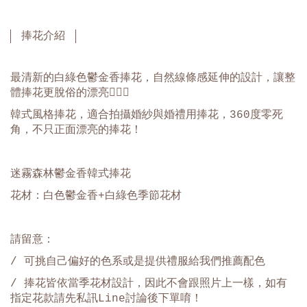
捧花介紹
最清新的白綠色鬱金香捧花，自然線條感延伸的設計，讓整
體捧花更脫俗的漂亮🧚🏻‍♂️
韓式風格捧花，適合拍攝婚紗與婚禮用捧花，360度零死
角，不只正面漂亮的捧花！
迷霧森林鬱金香韓式捧花
花材：白色鬱金香+白綠色季節花材
請留意：
/ 可挑自己偏好的色系或是提供禮服給我們推薦配色
/ 捧花皆依當季花材設計，因此不會跟照片上一樣，如有
指定花款請先私訊Line討論後下單唷！