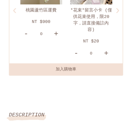
‹
›
運費
*花束*留言小卡 (僅
淡水區配送運費
供花束使用，限20
0
NT $750
字，請直接備註內
容)
+
-
+
-
NT $20
-
+
加入購物車
DESCRIPTION