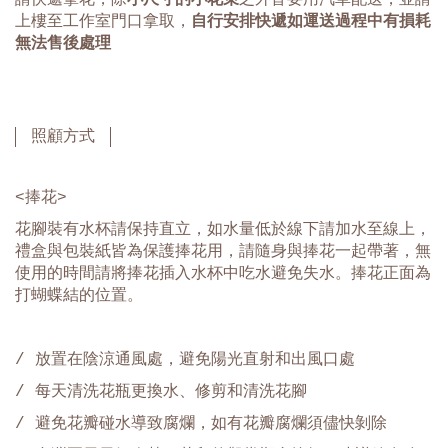
上樓至工作室門口拿取，
自行安排快遞如運送過程中有損耗
無法售後處理
照顧方式
<捧花>
花腳裝有水杯請保持直立，如水量低於線下請加水至線上，
禮盒與包裝紙皆為保護捧花用，請隨身與捧花一起帶著，無
使用的時間請將捧花插入水杯中吃水避免失水。捧花正面為
打蝴蝶結的位置。
/ 放置在陰涼通風處，避免陽光直射和出風口處
/ 每天清洗花瓶更換水、修剪和清洗花腳
/ 避免花瓣碰水導致腐爛，如有花瓣腐爛須儘快剝除