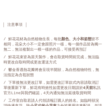
注意事項
/ 鮮花花材為自然植物生長，每批
顏色、大小和姿態
皆不
相同，花朵大小不一定會跟照片一樣，每一個作品皆為獨一
無二，無法複製出一模一樣的作品，可接受再預訂
/ 鮮花花束皆為當天製作，會在取貨時間前完成，無法臨
時更改自取時間或更改運送方式
/ 鬱金香遇熱花瓣將會呈現半開狀，為自然植物特性，無
法指定為含苞狀態
/ 下單後無法更改訂單，如需更改訂單款式內容請取消訂
單後重新下單，鮮花有時效性如需更改日期請於
4天前
私訊
官方Line與我們確認，4天內通知無法延後取貨時間
/ 工作室自取若請人代領請報訂購人的姓名。如臨時狀況
請快遞拿花，除
小尺寸的小花束
之外皆要用汽車配送，並請