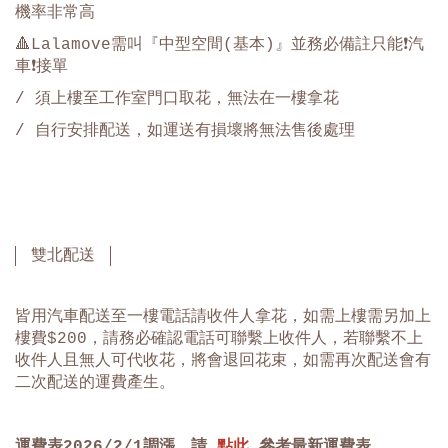
機率非常高
🔺Lalamove需叫『中型空間(基本)』並務必備註只能❗️汽
車❗️接單
/ 須上樓至工作室門口取花，無法在一樓拿花
/
自行安排配送，如運送有損壞將無法售後處理
雙北配送
皆用汽車配送至一樓電話請收件人拿花，如需上樓需另加上
樓費$200，請務必確認電話可聯繫上收件人，若聯繫不上
收件人且無人可代收花，將會退回花束，如需再次配送會有
二次配送的運費產生。
運費表
2026/2/1
調漲，請
點此
參考最新運費表