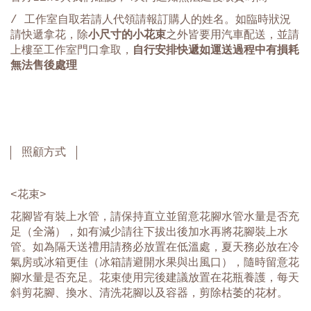
/ 工作室自取若請人代領請報訂購人的姓名。如臨時狀況
請快遞拿花，除
小尺寸的小花束
之外皆要用汽車配送，並請
上樓至工作室門口拿取，
自行安排快遞如運送過程中有損耗
無法售後處理
照顧方式
<花束>
花腳皆有裝上水管，請保持直立並留意花腳水管水量是否充
足（全滿），如有減少請往下拔出後加水再將花腳裝上水
管。如為隔天送禮用請務必放置在低溫處，夏天務必放在冷
氣房或冰箱更佳（冰箱請避開水果與出風口），隨時留意花
腳水量是否充足。花束使用完後建議放置在花瓶養護，每天
斜剪花腳、換水、清洗花腳以及容器，剪除枯萎的花材。