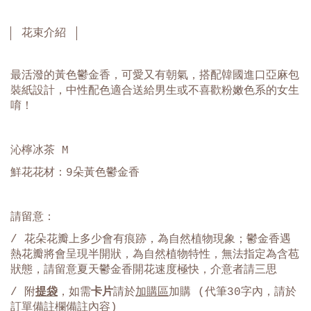
花束介紹
最活潑的黃色鬱金香，可愛又有朝氣，搭配韓國進口亞麻包
裝紙設計，中性配色適合送給男生或不喜歡粉嫩色系的女生
唷！
沁檸冰茶 M
鮮花花材：9朵黃色鬱金香
請留意：
/ 花朵花瓣上多少會有痕跡，為自然植物現象；鬱金香遇
熱花瓣將會呈現半開狀，為自然植物特性，無法指定為含苞
狀態，請留意夏天鬱金香開花速度極快，介意者請三思
/ 附
提袋
，如需
卡片
請於
加購區
加購 (代筆30字內，請於
訂單備註欄備註內容)