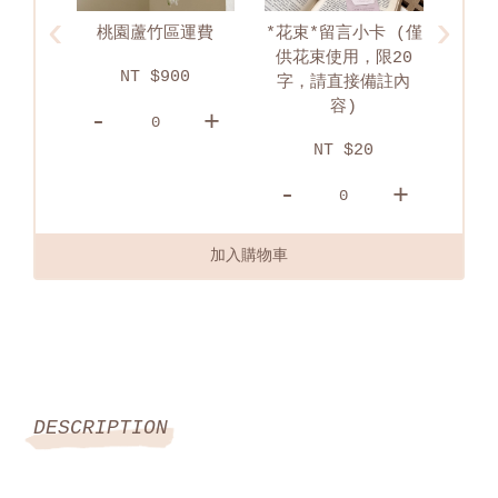
‹
›
運費
*花束*留言小卡 (僅
淡水區配送運費
供花束使用，限20
0
NT $750
字，請直接備註內
容)
+
-
+
-
NT $20
-
+
加入購物車
DESCRIPTION