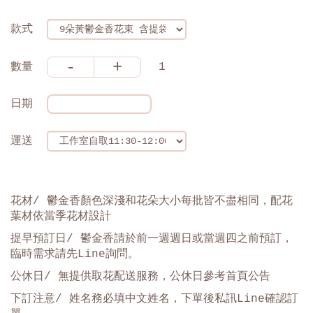
款式
-
+
數量
1
日期
運送
花材/ 鬱金香顏色深淺和花朵大小每批皆不盡相同，配花
葉材依當季花材設計
提早預訂日
/
鬱金香請於前一週週日或當週四之前預訂，
臨時需求請先Line詢問。
公休日/ 無提供取花配送服務，公休日參考首頁公告
下訂注意/ 姓名務必填中文姓名，下單後私訊Line確認訂