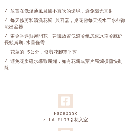
/ 放置在低溫通風且風不直吹的環境，避免陽光直射
/ 每天修剪和清洗花腳 與容器，桌花需每天澆水至水些微
流出盆器
/ 鬱金香遇熱易開花，建議放置低溫冷氣房或冰箱冷藏延
長觀賞期,水量僅需
花莖的 5公分，修剪花腳需平剪
/
避免花瓣碰水導致腐爛，如有花瓣或葉片腐爛須儘快剝
除
Facebook
/ LA FLOR引花入室