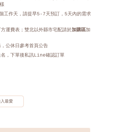
樣
個工作天，請提早5-7天預訂，5天內的需求
。
下方運費表；雙北以外縣市宅配請於
加購區
加
務，公休日參考首頁公告
姓名，下單後私訊
Line
確認訂單
入最愛