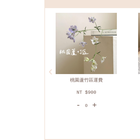
‹
蘆竹區運費
*花束*留言小卡 (僅供花束
使用，限20字，請直接備註
 $900
內容)
+
NT $20
-
+