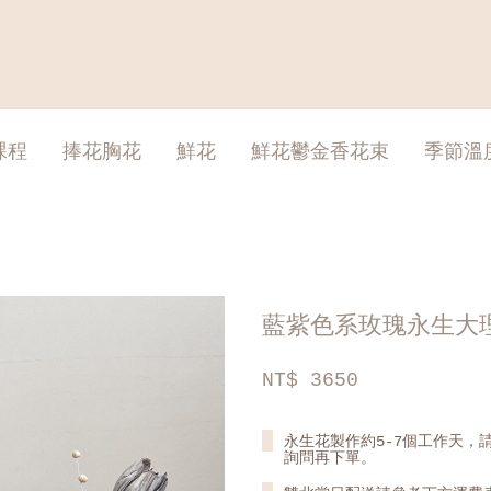
課程
捧花胸花
鮮花
鮮花鬱金香花束
季節溫
藍紫色系玫瑰永生大
NT$
3650
永生花製作約5-7個工作天，請
詢問再下單。