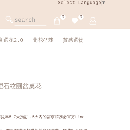
Select Language
▼
0
0
度選花2.0
蘭花盆栽
質感選物
理石紋圓盆桌花
提早5-7天預訂，5天內的需求請務必官方Line