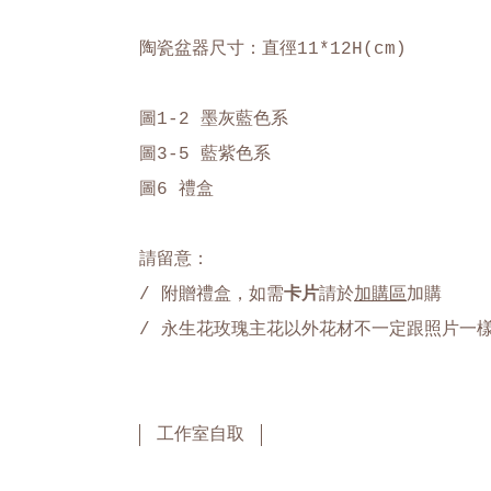
陶瓷盆器尺寸：直徑11*12H(cm)
圖1-2 墨灰藍色系
圖3-5 藍紫色系
圖6 禮盒
請留意：
/
附贈禮盒，如需
卡片
請於
加購區
加購
/
永生花玫瑰主花以外花材不一定跟照片一
工作室自取