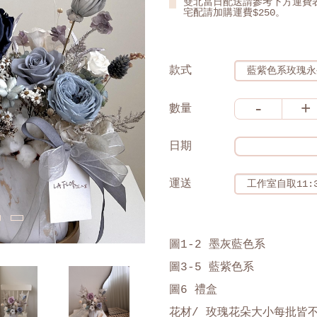
雙北當日配送請參考下方運費
宅配請加購運費$250。
款式
-
+
數量
日期
運送
圖1-2 墨灰藍色系
圖3-5 藍紫色系
圖6 禮盒
花材/ 玫瑰花朵大小每批皆