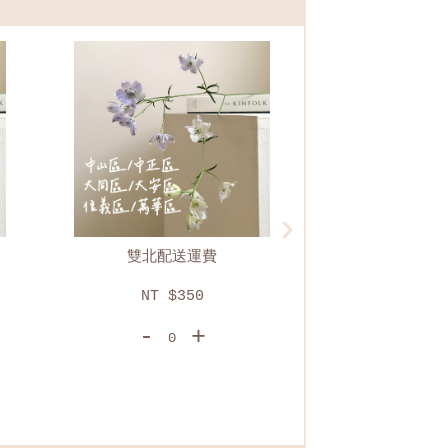
›
上下樓費
林口/三峽/
NT $200
NT $
-
+
-