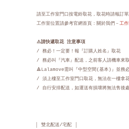
請至工作室門口按電鈴取花，取花時請報訂單
工作室位置請參考官網首頁：關於我們－
工作
⚠️
請快遞取花 注意事項
/ 務必！一定要！報『訂購人姓名』取花
/ 務必叫『汽車』配送，之前客人請機車來
🔺Lalamove需叫『中型空間(基本)』並務必
/ 須上樓至工作室門口取花，無法在一樓拿
/
自行安排配送，如運送有損壞將無法售後
雙北配送/宅配