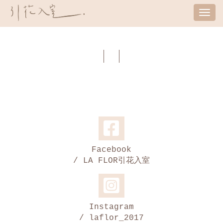
Tog
nav
Facebook
/ LA FLOR引花入室
Instagram
/ laflor_2017