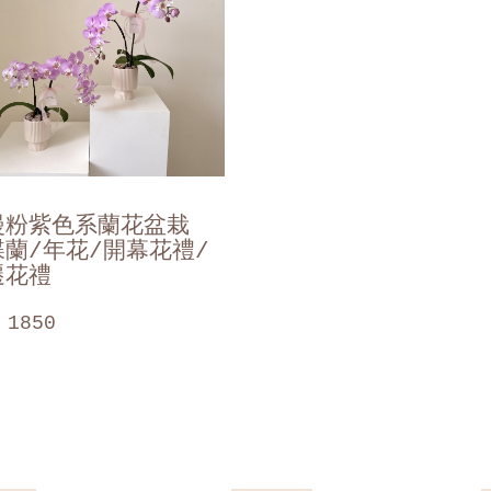
漫粉紫色系蘭花盆栽
蝶蘭/年花/開幕花禮/
遷花禮
 1850