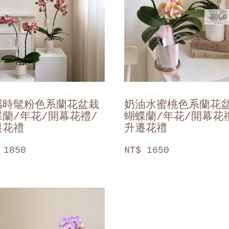
SOLD
感時髦粉色系蘭花盆栽
奶油水蜜桃色系蘭花
蝶蘭/年花/開幕花禮/
蝴蝶蘭/年花/開幕花
遷花禮
升遷花禮
 1850
NT$ 1650