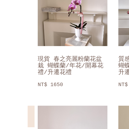
現貨 春之亮麗粉蘭花盆
質
栽 蝴蝶蘭/年花/開幕花
蝴
禮/升遷花禮
升
NT$ 1650
NT$