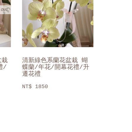
 OUT
盆栽
清新綠色系蘭花盆栽 蝴
禮/
蝶蘭/年花/開幕花禮/升
遷花禮
NT$ 1850