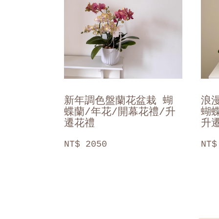
新年調色盤蘭花盆栽 蝴
浪
蝶蘭/年花/開幕花禮/升
蝴
遷花禮
升
NT$ 2050
NT$