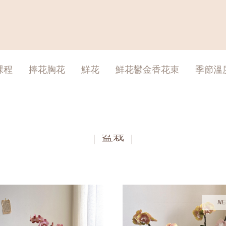
課程
捧花胸花
鮮花
鮮花鬱金香花束
季節溫
盆栽
NE